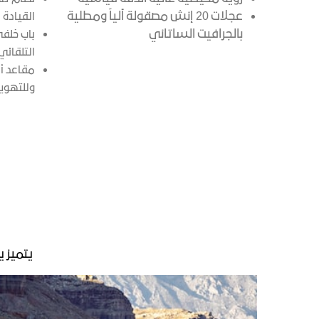
عجلات 20 إنش مصقولة آلياً ومطلية
القيادة
بالجرافيت الساتاني
باب خلفي
التلقائي
مقاعد أم
وللتهوي
يتميز ي