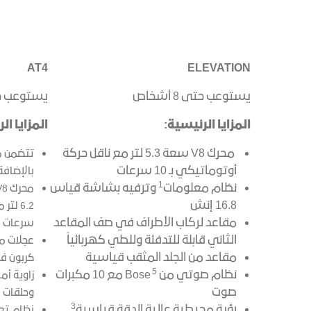
AT4
ELEVATION
يستوعب حتى 8 أشخاص
يستوعب حتى 8
المزايا الرئيسية:
المزايا ال
محرك V8 سعة 5.3 لتر مع ناقل حركة
أوتوماتيكي بـ 10 سرعات
بالإضافة
​1
نظام معلومات
وترفيه بشاشة قياس
16.8 إنش
مقاعد لركاب الأطراف في صف المقاعد
سرعات
الثاني قابلة للتدفئة وللطي كهربائياً
مقاعد من الجلد المثقب قياسية
كربون ف
5
نظام صوتي من
Bose مع 10 مكبرات
زاوية أم
صوت
وحلقات 
3
رؤية محيطية عالية الدقة قياسية
نظام تع