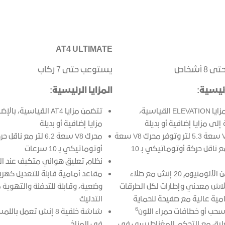
AT4 ULTIMATE
 أشخاص
يستوعب حتى 7 ركاب
رئيسية:
المزايا الرئيسية:
تتضمن مزايا ELEVATION القياسية،
تتضمن مزايا AT4 القياسية، 
 إلى مزايا إضافية أو بديلة
مزايا إضافية أو بديلة
محرك V8 سعة 5.3 لتر وتوفر محرك V8 سعة
محرك V8 سعة 6.2 لتر مع ناقل
6.2 لتر مع ناقل حركة أوتوماتيكي بـ 10
أوتوماتيكي بـ 10 سرعات
نظام تعليق هوائي متكيف عند الزوا
عجلات من الألومنيوم 20 إنش مع طلاء
لاش معدني وإطارات لكل الطرقات
وضعية، وقابلة للتدفئة والتهوية 
امية عالية مع صفيحة للحماية
التدليك
6
سحب أو خطافات حمراء اللون
شاشة خلفية 8 إنش تعمل ب
ليق مع التحكم المغناطيسي في
في المناخ