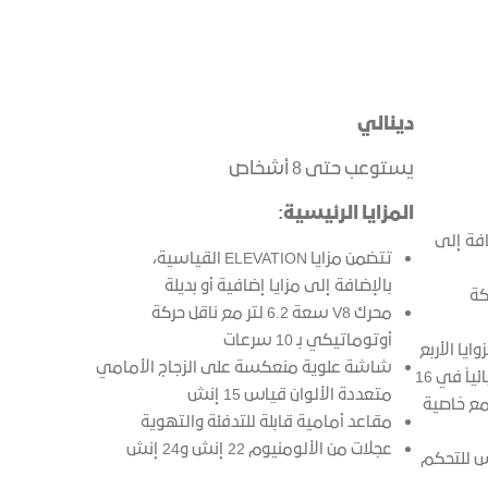
دينالي
يستوعب حتى 8 أشخاص
المزايا الرئيسية:
بالإضافة إلى
تتضمن مزايا ELEVATION القياسية،
بالإضافة إلى مزايا إضافية أو بديلة
 حركة
محرك V8 سعة 6.2 لتر مع ناقل حركة
أوتوماتيكي بـ 10 سرعات
يا الأربع
شاشة علوية منعكسة على الزجاج الأمامي
مقاعد أمامية قابلة للتعديل كهربائياً في 16
متعددة الألوان قياس 15 إنش
مع خاصية
مقاعد أمامية قابلة للتدفئة والتهوية
عجلات من الألومنيوم 22 إنش و24 إنش
اللمس للتحكم