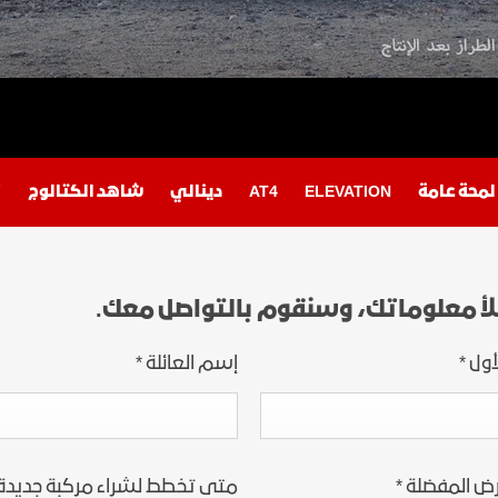
اكتشف أكاديا
اكتشف تير
خدمة
لمحة عامة
ELEVATION
AT4
دينالي
شاهد الكتالوج
ت
لأ معلوماتك، وسنقوم بالتواصل معك.
أول
*
إسم العائلة
*
رض المفضلة
*
متى تخطط لشراء مركبة جديدة