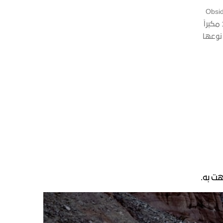
الجلد الكامل Obsidian
 نوعها
هت به.