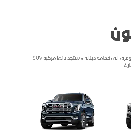
ون
من طراز Elevation الأول على الإطلاق وAT4 ULTIMATE الأول على الإطلاق أيضاً والمجهّز تماماً للقيادة على الطرق الوعرة، إلى فخامة دينالي، ستجد دائماً مركبة SUV