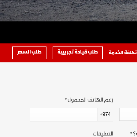
كتالوج المركبات
VEHICLE CATALOGS
ين
اكتشف يوكون
طلب قيادة تجريبية
طلب السعر
كلفة الخدمة
رقم الهاتف المحمول
*
+974
؟
*
التعليقات