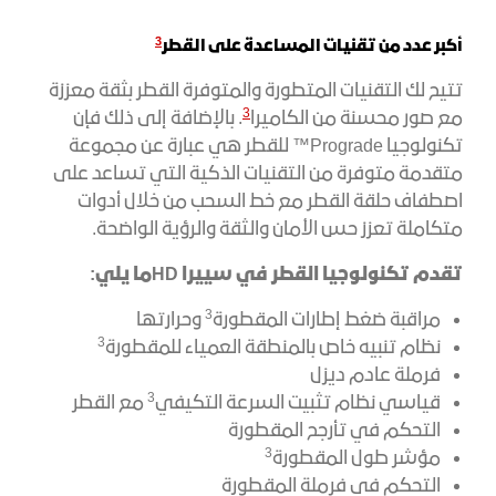
3
أكبر عدد من تقنيات المساعدة على القطر
تتيح لك التقنيات المتطورة والمتوفرة القطر بثقة معززة
3
مع صور محسنة من الكاميرا
. بالإضافة إلى ذلك فإن
تكنولوجيا Prograde™ للقطر هي عبارة عن مجموعة
متقدمة متوفرة من التقنيات الذكية التي تساعد على
اصطفاف حلقة القطر مع خط السحب من خلال أدوات
متكاملة تعزز حس الأمان والثقة والرؤية الواضحة.
تقدم تكنولوجيا القطر في سييرا
HD
ما يلي:
3
مراقبة ضغط إطارات المقطورة
وحرارتها
3
نظام تنبيه خاص بالمنطقة العمياء للمقطورة
فرملة عادم ديزل
3
قياسي نظام تثبيت السرعة التكيفي
مع القطر
التحكم في تأرجح المقطورة
3
مؤشر طول المقطورة
التحكم في فرملة المقطورة