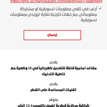
https://gmc.ar.mannaiautos.com/site/privacy-statement/
أرغب في تلقي معلومات تسويقية أو مشاركة
معلوماتي مع جهات خارجية لغاية تزويدي بمعلومات
تسويقية
إرسال
يقدم
مقاعد أمامية قابلة للتعديل كهربائياً في 16 وضعية مع
خاصية التدليك
يقدم
تقنيات المساعدة على القطر
متوفر
شاشة مركزية قطرية تعمل باللمس 13.4 إنش