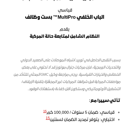
قياسي
الباب الخلفي MultiPro™ بست وظائف
يقدم
النظام الشامل لمتابعة حالة المركبة
بسبب النقص الحاصل في توريد أشباه الموصلات على الصعيد الدولي
والتحديات البرمجية، فإن مركبات جنرال موتورز قد لا تحتوي على بعض
الخصائص والخيارات القياسية. يرجى مراجعة وكيل GMC المحلّي للتأكّد من
مواصفات المركبة قبل شرائها. المركبات غير المجهَّزة بتقنية الإيقاف/
التشغيل الأوتوماتيكي وستكون أقل كفاءة باستهلاك الوقود.
تأتي سييرا مع:
15
قياسي: ضمان 5 سنوات / 100,000 كم
15
اختياري: يتوفر تمديد الضمان لسنتين