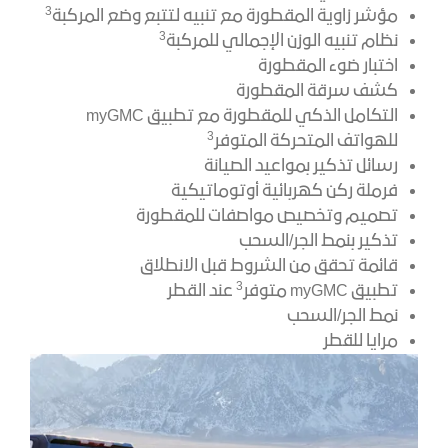
3
مؤشر زاوية المقطورة مع تنبيه لتتبع وضع المركبة
3
نظام تنبيه الوزن الإجمالي للمركبة
اختبار ضوء المقطورة
كشف سرقة المقطورة
التكامل الذكي للمقطورة مع تطبيق myGMC
3
للهواتف المتحركة المتوفر
رسائل تذكير بمواعيد الصيانة
فرملة ركن كهربائية أوتوماتيكية
تصميم وتخصيص مواصفات للمقطورة
تذكير بنمط الجر/السحب
قائمة تحقق من الشروط قبل الانطلاق
3
تطبيق myGMC متوفر
عند القطر
نمط الجر/السحب
مرايا للقطر