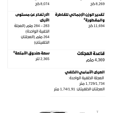
8,269 كج
8,074 كج
تقدير الوزن الإجمالي للقاطرة
الارتفاع عن مستوى
8
والمقطورة
الأرض
11,694 كج
283 – 284 ملم (العجلة
الخفية الواحدة)
264 ملم (العجلتان
الخلفيتان)
8
قاعدة العجلات
سعة صندوق الأمتعة
2,365 لتر
4,369 ملم
العرض الأمامي/الخلفي
العجلة الخلفية الواحدة:
1,729/1,734 متر
العجلتان الخلفيتان: 1,74/1,91 متر