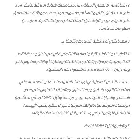
2.مزايا الأمان لا تعفي السائق من مسؤولياته بقيادة المركبة بشكل آمن.
على السائق أن يبقى متنبهاً لحركة المرور وما يحيط به ومراقبة حالة الطريق
على الدوام. يرجى قراءة دليل المالك الخاص بمركبتك لتعرف المزيد عن
معلومات السلامة.
3.
أيهما يأتي أولاً. تطبق الشروط والأحكام.
4.تتوفر خدمات اونستار المتصلة وباقات واي فاي في بلدان محددة فقط.
تتطلب مركبة مجهزة وباقة تجريبية نشطة أو اشتراكاً وباقة بيانات واي فاي.
يرجى زيارة onstararabia.com للحصول على التفاصيل.
5.بسبب النقص الحاصل في توريد أشباه الموصلات على الصعيد الدولي
والتحديات البرمجية، فإن مركبات جنرال موتورز قد لا تحتوي على بعض
الخصائص والخيارات القياسية. يرجى مراجعة وكيل GMC المحلّي للتأكّد من
مواصفات المركبة قبل شرائها. المركبات غير المجهَّزة بتقنية الإيقاف/
التشغيل الأوتوماتيكي وستكون أقل كفاءة باستهلاك الوقود.
6.متوفر مقابل تكلفة إضافية
7.لا يكتشف الأشخاص أو الأجسام. دائماً تحقق من المقعد الخلفي قبل