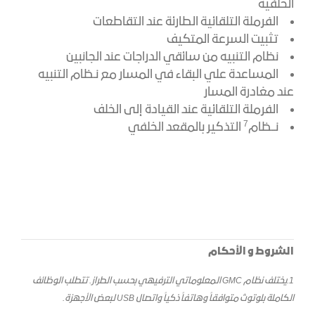
الخلفية
الفرملة التلقائية الطارئة عند التقاطعات
تثبيت السرعة المتكيف
نظام التنبيه من سائقي الدراجات عند الجانبين
المساعدة علي البقاء في المسار مع نـظام التنبيه
عند مغادرة المسار
الفرملة التلقائية عند القيادة إلى الخلف
​7
نــظام
التذكير بالمقعد الخلفي
الشروط و الأحكام
1.
يختلف نظام GMC المعلوماتي الترفيهي بحسب الطراز. تتطلب الوظائف
الكاملة بلوتوث متوافقاً وهاتفاً ذكياً واتصال USB لبعض الأجهزة.