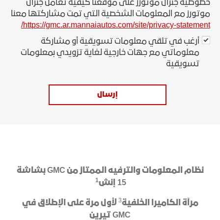
خصوصية جنرال موتورز على موقعنا كيفية تعامل جنرال
موتورز مع المعلومات الشخصية التي تمت مشاركتها معنا
https://gmc.ar.mannaiautos.com/site/privacy-statement/
أرغب في تلقي معلومات تسويقية أو مشاركة
معلوماتي مع جهات خارجية لغاية تزويدي بمعلومات
تسويقية
إرسال
نظام المعلومات والترفيه الممتاز من GMC بشاشة
1
15 إنش
3
مرآة الكاميرا الخلفية
لأول مرة على الإطلاق في
GMC تيرين