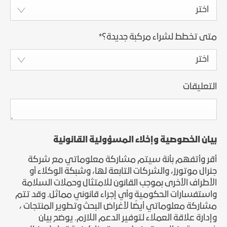
اختر
متى تخطط لشراء مركبة جديدة؟
*
اختر
التعليقات
بيان الخصوصية وإخلاء المسؤولية القانونية
أقر وأتفهم بأنة سيتم مشاركة معلوماتي مع شركة
جنرال موتورز، والشركات التابعة لها، وشبكة الوكلاء أو
الأطراف الأخرى بموجب القانون للامتثال وحملات السلامة
واستفسارات الحكومية وأي إجراء قانوني مماثل. وقد تتم
مشاركة معلوماتي أيضًا لأغراض البحث وتطوير المنتجات ،
وإدارة علاقة العملاء لتوفير الدعم اللازم. يوضح بيان