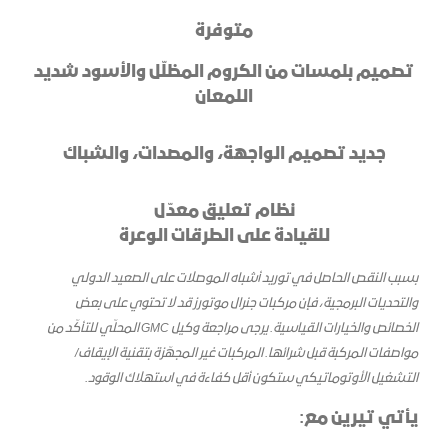
متوفرة
تصميم بلمسات من الكروم المظلّل والأسود شديد
اللمعان
جديد تصميم الواجهة، والمصدات، والشباك
نظام تعليق معدّل
للقيادة على الطرقات الوعرة
بسبب النقص الحاصل في توريد أشباه الموصلات على الصعيد الدولي
والتحديات البرمجية، فإن مركبات جنرال موتورز قد لا تحتوي على بعض
الخصائص والخيارات القياسية. يرجى مراجعة وكيل GMC المحلّي للتأكّد من
مواصفات المركبة قبل شرائها. المركبات غير المجهّزة بتقنية الإيقاف/
التشغيل الأوتوماتيكي ستكون أقل كفاءة في استهلاك الوقود.
يأتي تيرين مع: