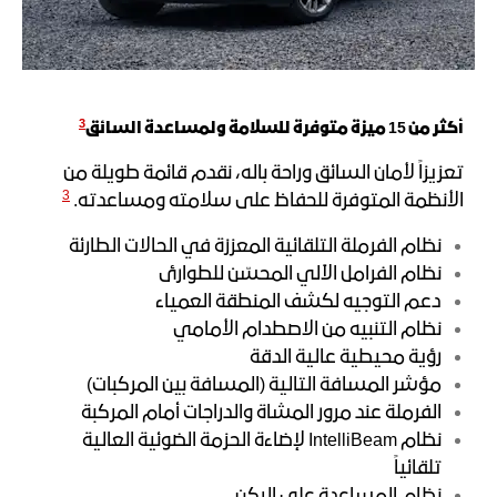
3
أكثر من 15 ميزة متوفرة للسلامة ولمساعدة السائ
ق
تعزيزاً لأمان السائق وراحة باله، نقدم قائمة طويلة من
3
الأنظمة المتوفرة للحفاظ على سلامته ومساعدته.
نظام الفرملة التلقائية المعززة في الحالات الطارئة
نظام الفرامل الآلي المحسّن للطوارئ
دعم التوجيه لكشف المنطقة العمياء
نظام التنبيه من الاصطدام الأمامي
رؤية محيطية عالية الدقة
مؤشر المسافة التالية (المسافة بين المركبات)
الفرملة عند مرور المشاة والدراجات أمام المركبة
نظام IntelliBeam لإضاءة الحزمة الضوئية العالية
تلقائياً
نظام المساعدة على الركن