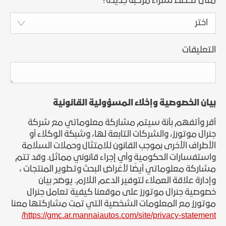
متى تخطط لشراء مركبة جديدة؟
*
اختر
التعليقات
بيان الخصوصية وإخلاء المسؤولية القانونية
أقر وأتفهم بأنة سيتم مشاركة معلوماتي مع شركة
جنرال موتورز، والشركات التابعة لها، وشبكة الوكلاء أو
الأطراف الأخرى بموجب القانون للامتثال وحملات السلامة
واستفسارات الحكومية وأي إجراء قانوني مماثل. وقد تتم
مشاركة معلوماتي أيضًا لأغراض البحث وتطوير المنتجات ،
وإدارة علاقة العملاء لتوفير الدعم اللازم. يوضح بيان
خصوصية جنرال موتورز على موقعنا كيفية تعامل جنرال
موتورز مع المعلومات الشخصية التي تمت مشاركتها معنا
https://gmc.ar.mannaiautos.com/site/privacy-statement/