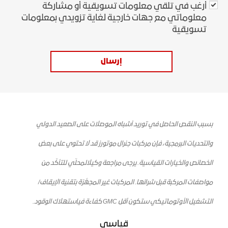
أرغب في تلقي معلومات تسويقية أو مشاركة
معلوماتي مع جهات خارجية لغاية تزويدي بمعلومات
تسويقية
إرسال
بسبب النقص الحاصل في توريد أشباه الموصلات على الصعيد الدولي
والتحديات البرمجية، فإن مركبات جنرال موتورز قد لا تحتوي على بعض
الخصائص والخيارات القياسية. يرجى مراجعة وكيل
المحلّي للتأكّد من
مواصفات المركبة قبل شرائها. المركبات غير المجهَّزة بتقنية الإيقاف/
التشغيل الأوتوماتيكي
ستكون
أقل GMC
كفاءة
في
استهلاك الوقود
.
قياسي