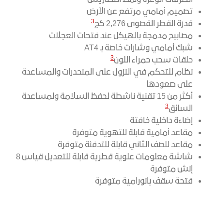
تصميم أمامي مرتفع عن الأرض
3
قدرة القطر القصوى 2,276 كج
مصابيح مدمجة بالهيكل عند فتحات العجلات
شبك أمامي وشارات خاصة بـ AT4
3
حلقات سحب حمراء اللون
نظام للتحكم في النزول على المنحدرات والمساعدة
على صعودها
أكثر من 15 تقنية ناشطة لحفظ السلامة ولمساعدة
3
السائق
إضاءة داخلية خافتة
مقاعد أمامية قابلة للتهوية متوفرة
مقاعد للصف الثاني قابلة للتدفئة متوفرة
شاشة معلومات علوية قطرية قابلة للتعديل قياس 8
إنش متوفرة
فتحة سقف بانورامية متوفرة