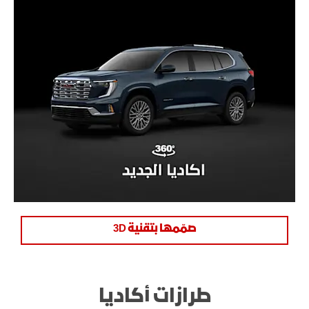
صمّمها بتقنية 3D
طرازات أكاديا