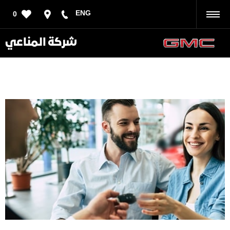
ENG
0
رجوع
شركة المناعي
قطع غيار السيارات – معيذر
إتصل بنا على
44141576
أو قم بزيارتنا ب معيذر