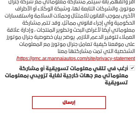
أقر وأتفهم بأنة سيتم مشاركة معلوماتي مع شركة جنرال
موتورز، والشركات التابعة لها، وشبكة الوكلاء أو الأطراف
الأخرى بموجب القانون للامتثال وحملات السلامة واستفسارات
الحكومية وأي إجراء قانوني مماثل. وقد تتم مشاركة
معلوماتي أيضًا لأغراض البحث وتطوير المنتجات ، وإدارة علاقة
العملاء لتوفير الدعم اللازم. يوضح بيان خصوصية جنرال موتورز
على موقعنا كيفية تعامل جنرال موتورز مع المعلومات
الشخصية التي تمت مشاركتها معنا
https://gmc.ar.mannaiautos.com/site/privacy-statement/
أرغب في تلقي معلومات تسويقية أو مشاركة
معلوماتي مع جهات خارجية لغاية تزويدي بمعلومات
تسويقية
إرسال